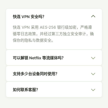
快连 VPN 安全吗？
快连 VPN 采用 AES-256 银行级加密，严格遵
循零日志政策，并经过第三方独立安全审计，确
保你的隐私与数据安全。
可以解锁 Netflix 等流媒体吗？
可以。快连 VPN 拥有专为流媒体优化的节点，
支持多少台设备同时使用？
支持 Netflix、Hulu、Disney+、YouTube 等主
流平台，畅享全球内容。
一个快连 VPN 账号支持 5 台设备同时在线，覆
如何联系客服？
盖你的所有设备，全家共享安全网络。
你可以通过官网右下角的在线聊天、发送邮件至
[email protected]
，或通过社交媒体联系我们，