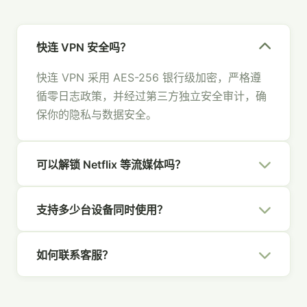
快连 VPN 安全吗？
快连 VPN 采用 AES-256 银行级加密，严格遵
循零日志政策，并经过第三方独立安全审计，确
保你的隐私与数据安全。
可以解锁 Netflix 等流媒体吗？
可以。快连 VPN 拥有专为流媒体优化的节点，
支持多少台设备同时使用？
支持 Netflix、Hulu、Disney+、YouTube 等主
流平台，畅享全球内容。
一个快连 VPN 账号支持 5 台设备同时在线，覆
如何联系客服？
盖你的所有设备，全家共享安全网络。
你可以通过官网右下角的在线聊天、发送邮件至
[email protected]
，或通过社交媒体联系我们，