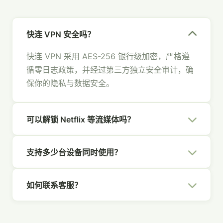
快连 VPN 安全吗？
快连 VPN 采用 AES-256 银行级加密，严格遵
循零日志政策，并经过第三方独立安全审计，确
保你的隐私与数据安全。
可以解锁 Netflix 等流媒体吗？
可以。快连 VPN 拥有专为流媒体优化的节点，
支持多少台设备同时使用？
支持 Netflix、Hulu、Disney+、YouTube 等主
流平台，畅享全球内容。
一个快连 VPN 账号支持 5 台设备同时在线，覆
如何联系客服？
盖你的所有设备，全家共享安全网络。
你可以通过官网右下角的在线聊天、发送邮件至
[email protected]
，或通过社交媒体联系我们，