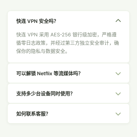
快连 VPN 安全吗？
快连 VPN 采用 AES-256 银行级加密，严格遵
循零日志政策，并经过第三方独立安全审计，确
保你的隐私与数据安全。
可以解锁 Netflix 等流媒体吗？
可以。快连 VPN 拥有专为流媒体优化的节点，
支持多少台设备同时使用？
支持 Netflix、Hulu、Disney+、YouTube 等主
流平台，畅享全球内容。
一个快连 VPN 账号支持 5 台设备同时在线，覆
如何联系客服？
盖你的所有设备，全家共享安全网络。
你可以通过官网右下角的在线聊天、发送邮件至
[email protected]
，或通过社交媒体联系我们，