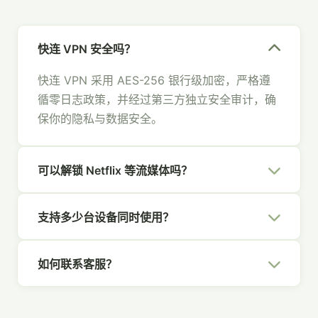
快连 VPN 安全吗？
快连 VPN 采用 AES-256 银行级加密，严格遵
循零日志政策，并经过第三方独立安全审计，确
保你的隐私与数据安全。
可以解锁 Netflix 等流媒体吗？
可以。快连 VPN 拥有专为流媒体优化的节点，
支持多少台设备同时使用？
支持 Netflix、Hulu、Disney+、YouTube 等主
流平台，畅享全球内容。
一个快连 VPN 账号支持 5 台设备同时在线，覆
如何联系客服？
盖你的所有设备，全家共享安全网络。
你可以通过官网右下角的在线聊天、发送邮件至
[email protected]
，或通过社交媒体联系我们，